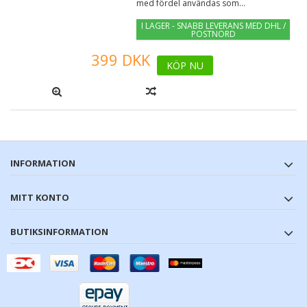
med fördel användas som...
I LAGER - SNABB LEVERANS MED DHL /
POSTNORD
399 DKK
KÖP NU
INFORMATION
MITT KONTO
BUTIKSINFORMATION