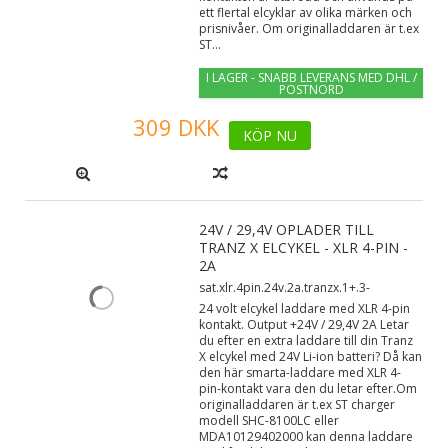
ett flertal elcyklar av olika märken och
prisnivåer. Om originalladdaren är t.ex
ST...
I LAGER - SNABB LEVERANS MED DHL /
POSTNORD
309 DKK
KÖP NU
24V / 29,4V OPLADER TILL
TRANZ X ELCYKEL - XLR 4-PIN -
2A
sat.xlr.4pin.24v.2a.tranzx.1+.3-
24 volt elcykel laddare med XLR 4-pin
kontakt. Output +24V / 29,4V 2A Letar
du efter en extra laddare till din Tranz
X elcykel med 24V Li-ion batteri? Då kan
den här smarta-laddare med XLR 4-
pin-kontakt vara den du letar efter.Om
originalladdaren är t.ex ST charger
modell SHC-8100LC eller
MDA10129402000 kan denna laddare