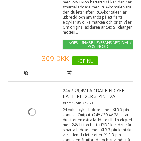
med 24V Li-ion batteri? Då kan den här
smarta-laddare med RCA-kontakt vara
den du letar efter. RCA-kontakten är
utbredd och används på ett flertal
elcyklar av olika märken och prisnivåer.
Om originalladdaren är t.ex ST charger
modell...
I LAGER - SNABB LEVERANS MED DHL /
POSTNORD
309 DKK
KÖP NU
24V / 29,4V LADDARE ELCYKEL
BATTERI - XLR 3-PIN - 2A
sat.xlr3pin.24v.2a
24 volt elcykel laddare med XLR 3-pin
kontakt. Output +24V / 29,4V 2A Letar
du efter en extra laddare till din elcykel
med 24V Li-ion batteri? Då kan den här
smarta-laddare med XLR 3-pin-kontakt
vara den du letar efter. XLR 3-pin-
kontakten är utbredd och används på