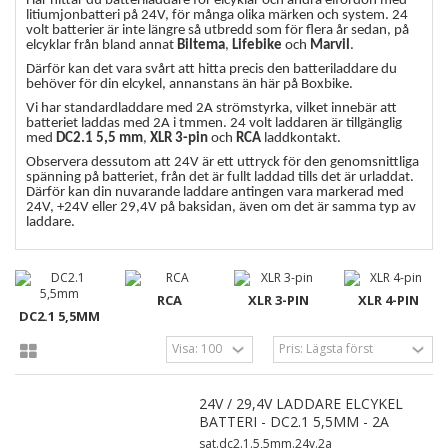
Här hittar du batteriladdare för elcyklar och andra elfordon med
litiumjonbatteri på 24V, för många olika märken och system. 24
volt batterier är inte längre så utbredd som för flera år sedan, på
elcyklar från bland annat
Biltema
,
Lifebike
och
Marvil
.
Därför kan det vara svårt att hitta precis den batteriladdare du
behöver för din elcykel, annanstans än här på Boxbike.
Vi har standardladdare med 2A strömstyrka, vilket innebär att
batteriet laddas med 2A i tmmen. 24 volt laddaren är tillgänglig
med
DC2.1 5,5 mm
,
XLR 3-pin
och
RCA
laddkontakt.
Observera dessutom att 24V är ett uttryck för den genomsnittliga
spänning på batteriet, från det är fullt laddad tills det är urladdat.
Därför kan din nuvarande laddare antingen vara markerad med
24V, +24V eller 29,4V på baksidan, även om det är samma typ av
laddare.
RCA
XLR 3-PIN
XLR 4-PIN
DC2.1 5,5MM
24V / 29,4V LADDARE ELCYKEL
BATTERI - DC2.1 5,5MM - 2A
sat.dc2.1.5,5mm.24v.2a