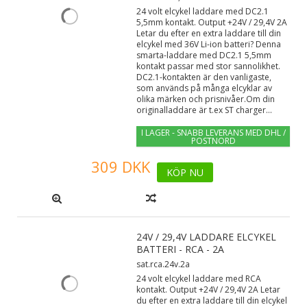
24 volt elcykel laddare med DC2.1
5,5mm kontakt. Output +24V / 29,4V 2A
Letar du efter en extra laddare till din
elcykel med 36V Li-ion batteri? Denna
smarta-laddare med DC2.1 5,5mm
kontakt passar med stor sannolikhet.
DC2.1-kontakten är den vanligaste,
som används på många elcyklar av
olika märken och prisnivåer.Om din
originalladdare är t.ex ST charger...
I LAGER - SNABB LEVERANS MED DHL /
POSTNORD
309 DKK
KÖP NU
24V / 29,4V LADDARE ELCYKEL
BATTERI - RCA - 2A
sat.rca.24v.2a
24 volt elcykel laddare med RCA
kontakt. Output +24V / 29,4V 2A Letar
du efter en extra laddare till din elcykel