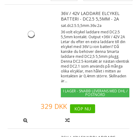
36V / 42V LADDARE ELCYKEL
BATTERI - DC2.5 5,5MM - 2A
sat.dc2.5.5,5mm.36v.2a
36 volt elcykel laddare med DC2.5
5,5mm kontakt. Output +36V / 42V 2A
Letar du efter en extra laddare till din
elcykel med 36V Li-ion batteri? Då
kanske du behöver denna Smarta
laddare med DC2,5 5,5mm plugg.
Denna DC2.5-kontakt är nästan identisk
med DC2.1 som används på många
olika elcyklar, men hålet i mitten av
kontakten är 0,4mm större. Skillnaden
är...
I LAGER - SNABB LEVERANS MED DHL /
POSTNORD
329 DKK
KÖP NU