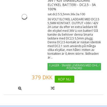
36V / 42V SNABBLADDARE
ELCYKEL BATTERI - DC2.5 - 3A
100%
sat.dc2.5.5,5mm.36v.3a.100
36 VOLT ELCYKEL LADDARE MED DC2.5
5,5MM KONTAKT. OUTPUT +36V / 42V
2A Letar du efter en extra laddare till
din elcykel med 36V Li-ion batteri? Då
kanske du behöver denna Smarta
laddare med DC2,5 5,5mm plugg.
Denna DC2.5-kontakt är nästan identisk
med DC2.1 som används på många
olika elcyklar, men hålet i mitten av
kontakten är 0,4mm större. Skillnaden
är...
I LAGER - SNABB LEVERANS MED DHL /
POSTNORD
379 DKK
KÖP NU