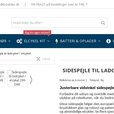
nfo@boxbike.dk
|
FRI FRAGT på bestillinger over kr 749,-*
Byg din egen elcykel!
EHØR
ELCYKEL KIT
BATTERI & OPLADER
V
le til ladcykel / elcykel
Udvid
SIDESPEJLE TIL LAD
Reference
ea.b.mirror.2
Tilstand:
Ny
Justerbare vidvinkel sidespejle t
Forbedre dit udsyn og overblik med 
ulykker på cykelturen, når du bedre 
Disse sidespejle følger den europæi
brudsikkert glas og robust og paten
og almindelige elcykler. Se flere spec