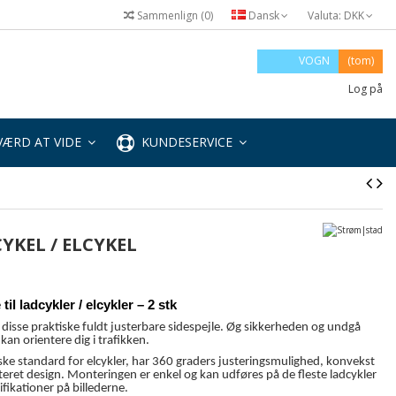
Sammenlign
(
0
)
Dansk
Valuta:
DKK
VOGN
(tom)
Log på
ÆRD AT VIDE
KUNDESERVICE
CYKEL / ELCYKEL
il ladcykler / elcykler – 2 stk
disse praktiske fuldt justerbare sidespejle. Øg sikkerheden og undgå
kan orientere dig i trafikken.
ske standard for elcykler, har 360 graders justeringsmulighed, konvekst
teret design. Monteringen er enkel og kan udføres på de fleste ladcykler
ifikationer på billederne.