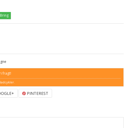
 Bring
igne
i fragt!
ladcykler.
OGLE+
PINTEREST