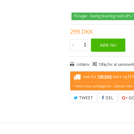
På lager - hurtig levering med UPS /
299 DKK
KØB NU
Udskriv
Tilføj for at sammenl
Køb for
749 DKK
mere og få fr
* Med visse undtagelser. Gælder ikke 
TWEET
DEL
GO