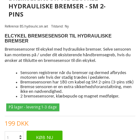
HYDRAULISKE BREMSER - SM 2-
PINS
Reference
BS.hydraulic.sm.set
Tilstand:
Ny
ELCYKEL BREMSESENSOR TIL HYDRAULISKE
BREMSER
Bremsesensorer til elcykel med hydrauliske bremser. Selve sensoren
kan monteres på / under dit eksisterende håndbremsegreb, hvis du
ønsker at tilslutte en bremsesensor til din elcykel.
Sensoren registrerer når du bremser og dermed afbrydes
motoren selv hvis der stadig trædes i pedalerne.
Bremsesensoren har 180 cm kabel og SM 2-pins (3-pins stik)
Bremse sensoren er en extra sikkerhedsforanstaltning, men
ikke en nødvendighed.
2 bremsesensorer, klæbepude og magnet medfølger.
På lager - levering 1-3 dage
199 DKK
KØB NU