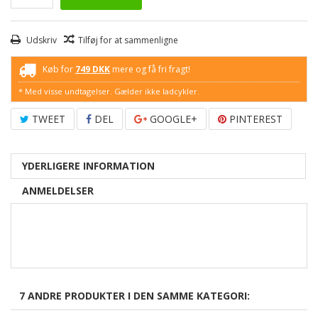
Udskriv
Tilføj for at sammenligne
Køb for
749 DKK
mere og få fri fragt!
* Med visse undtagelser. Gælder ikke ladcykler.
TWEET
DEL
GOOGLE+
PINTEREST
YDERLIGERE INFORMATION
ANMELDELSER
7 ANDRE PRODUKTER I DEN SAMME KATEGORI: