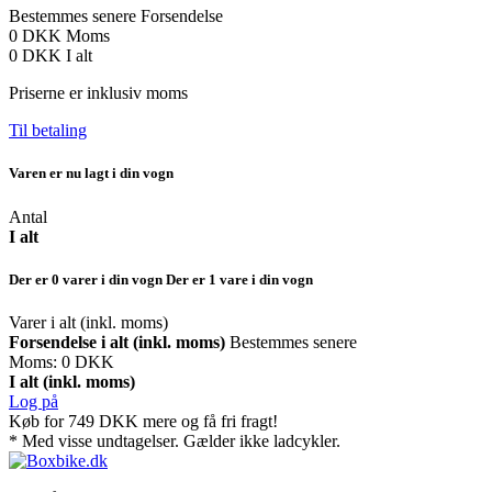
Bestemmes senere
Forsendelse
0 DKK
Moms
0 DKK
I alt
Priserne er inklusiv moms
Til betaling
Varen er nu lagt i din vogn
Antal
I alt
Der er
0
varer i din vogn
Der er 1 vare i din vogn
Varer i alt (inkl. moms)
Forsendelse i alt (inkl. moms)
Bestemmes senere
Moms:
0 DKK
I alt (inkl. moms)
Log på
Køb for
749 DKK
mere og få fri fragt!
* Med visse undtagelser. Gælder ikke ladcykler.