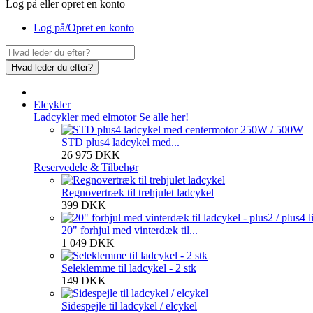
Log på eller opret en konto
Log på/Opret en konto
Hvad leder du efter?
Elcykler
Ladcykler med elmotor
Se alle her!
STD plus4 ladcykel med...
26 975 DKK
Reservedele & Tilbehør
Regnovertræk til trehjulet ladcykel
399 DKK
20" forhjul med vinterdæk til...
1 049 DKK
Seleklemme til ladcykel - 2 stk
149 DKK
Sidespejle til ladcykel / elcykel