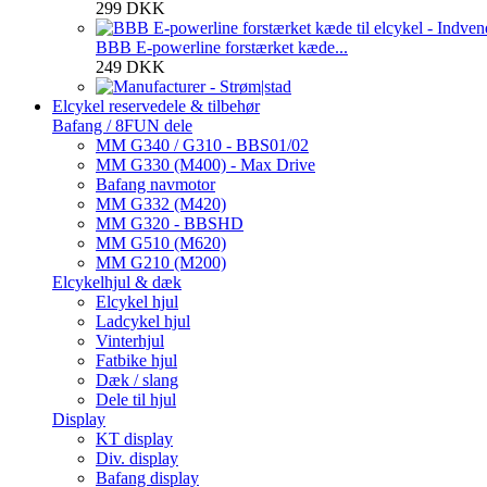
299 DKK
BBB E-powerline forstærket kæde...
249 DKK
Elcykel reservedele & tilbehør
Bafang / 8FUN dele
MM G340 / G310 - BBS01/02
MM G330 (M400) - Max Drive
Bafang navmotor
MM G332 (M420)
MM G320 - BBSHD
MM G510 (M620)
MM G210 (M200)
Elcykelhjul & dæk
Elcykel hjul
Ladcykel hjul
Vinterhjul
Fatbike hjul
Dæk / slang
Dele til hjul
Display
KT display
Div. display
Bafang display