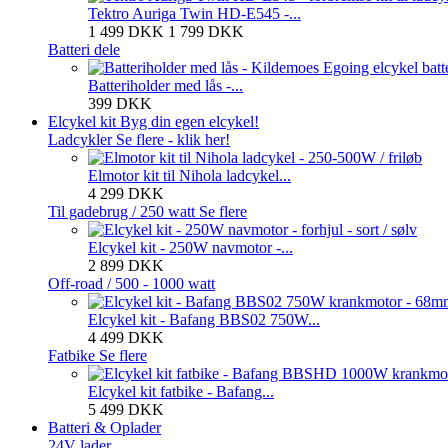
Tektro Auriga Twin HD-E545 -...
1 499 DKK
1 799 DKK
Batteri dele
Batteriholder med lås -...
399 DKK
Elcykel kit
Byg din egen elcykel!
Ladcykler
Se flere - klik her!
Elmotor kit til Nihola ladcykel...
4 299 DKK
Til gadebrug / 250 watt
Se flere
Elcykel kit - 250W navmotor -...
2 899 DKK
Off-road / 500 - 1000 watt
Elcykel kit - Bafang BBS02 750W...
4 499 DKK
Fatbike
Se flere
Elcykel kit fatbike - Bafang...
5 499 DKK
Batteri & Oplader
24V lader