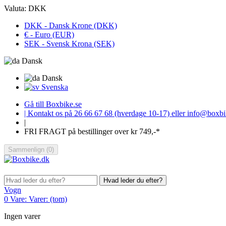
Valuta:
DKK
DKK - Dansk Krone (DKK)
€ - Euro (EUR)
SEK - Svensk Krona (SEK)
Dansk
Dansk
Svenska
Gå till Boxbike.se
| Kontakt os på 26 66 67 68 (hverdage 10-17) eller info@boxb
|
FRI FRAGT på bestillinger over kr 749,-*
Sammenlign
(
0
)
Hvad leder du efter?
Vogn
0
Vare:
Varer:
(tom)
Ingen varer