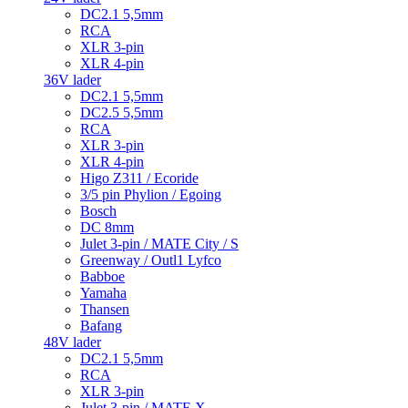
DC2.1 5,5mm
RCA
XLR 3-pin
XLR 4-pin
36V lader
DC2.1 5,5mm
DC2.5 5,5mm
RCA
XLR 3-pin
XLR 4-pin
Higo Z311 / Ecoride
3/5 pin Phylion / Egoing
Bosch
DC 8mm
Julet 3-pin / MATE City / S
Greenway / Outl1 Lyfco
Babboe
Yamaha
Thansen
Bafang
48V lader
DC2.1 5,5mm
RCA
XLR 3-pin
Julet 3-pin / MATE X