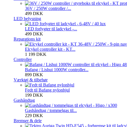
36V / 250W controller /...
499 DKK
LED belysning
LED forlygter til ladcykel -...
499 DKK
Reparations kit
Elcykel controller kit - KT...
1 199 DKK
Controller
Bafang / Lishui 1000W controller...
899 DKK
Værktøj & tilbehør
Fedt til Bafang nylonhjul
199 DKK
Gashåndtag
Gashåndtag / tommelgas til...
229 DKK
Bremser & dele