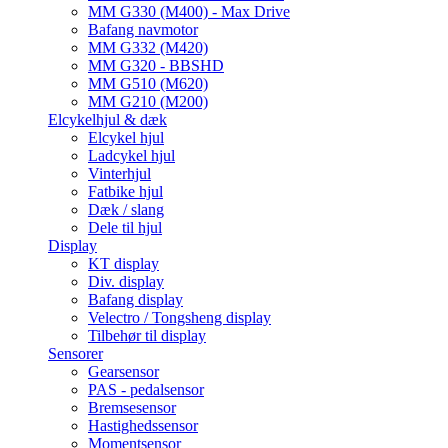
MM G330 (M400) - Max Drive
Bafang navmotor
MM G332 (M420)
MM G320 - BBSHD
MM G510 (M620)
MM G210 (M200)
Elcykelhjul & dæk
Elcykel hjul
Ladcykel hjul
Vinterhjul
Fatbike hjul
Dæk / slang
Dele til hjul
Display
KT display
Div. display
Bafang display
Velectro / Tongsheng display
Tilbehør til display
Sensorer
Gearsensor
PAS - pedalsensor
Bremsesensor
Hastighedssensor
Momentsensor