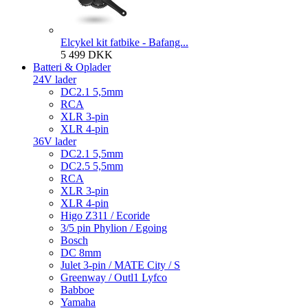
Elcykel kit fatbike - Bafang...
5 499 DKK
Batteri & Oplader
24V lader
DC2.1 5,5mm
RCA
XLR 3-pin
XLR 4-pin
36V lader
DC2.1 5,5mm
DC2.5 5,5mm
RCA
XLR 3-pin
XLR 4-pin
Higo Z311 / Ecoride
3/5 pin Phylion / Egoing
Bosch
DC 8mm
Julet 3-pin / MATE City / S
Greenway / Outl1 Lyfco
Babboe
Yamaha