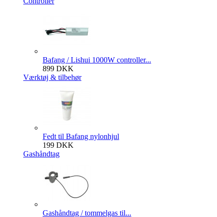
Controller
Bafang / Lishui 1000W controller...
899 DKK
Værktøj & tilbehør
Fedt til Bafang nylonhjul
199 DKK
Gashåndtag
Gashåndtag / tommelgas til...