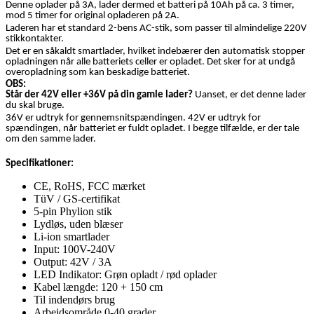
Denne oplader på 3A, lader dermed et batteri på 10Ah på ca. 3 timer,
mod 5 timer for original opladeren på 2A.
Laderen har et standard 2-bens AC-stik, som passer til almindelige 220V
stikkontakter.
Det er en såkaldt smartlader, hvilket indebærer den automatisk stopper
opladningen når alle batteriets celler er opladet. Det sker for at undgå
overopladning som kan beskadige batteriet.
OBS:
Står der 42V eller +36V på din gamle lader?
Uanset, er det denne lader
du skal bruge.
36V er udtryk for gennemsnitspændingen. 42V er udtryk for
spændingen, når batteriet er fuldt opladet. I begge tilfælde, er der tale
om den samme lader.
Specifikationer:
CE, RoHS, FCC mærket
TüV / GS-certifikat
5-pin Phylion stik
Lydløs, uden blæser
Li-ion smartlader
Input: 100V-240V
Output: 42V / 3A
LED Indikator: Grøn opladt / rød oplader
Kabel længde: 120 + 150 cm
Til indendørs brug
Arbejdsområde 0-40 grader