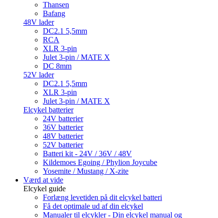
Thansen
Bafang
48V lader
DC2.1 5,5mm
RCA
XLR 3-pin
Julet 3-pin / MATE X
DC 8mm
52V lader
DC2.1 5,5mm
XLR 3-pin
Julet 3-pin / MATE X
Elcykel batterier
24V batterier
36V batterier
48V batterier
52V batterier
Batteri kit - 24V / 36V / 48V
Kildemoes Egoing / Phylion Joycube
Yosemite / Mustang / X-zite
Værd at vide
Elcykel guide
Forlæng levetiden på dit elcykel batteri
Få det optimale ud af din elcykel
Manualer til elcykler - Din elcykel manual og