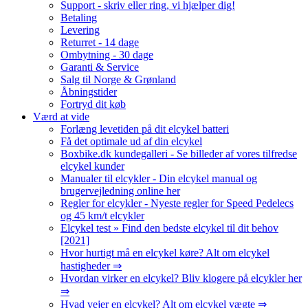
Support - skriv eller ring, vi hjælper dig!
Betaling
Levering
Returret - 14 dage
Ombytning - 30 dage
Garanti & Service
Salg til Norge & Grønland
Åbningstider
Fortryd dit køb
Værd at vide
Forlæng levetiden på dit elcykel batteri
Få det optimale ud af din elcykel
Boxbike.dk kundegalleri - Se billeder af vores tilfredse
elcykel kunder
Manualer til elcykler - Din elcykel manual og
brugervejledning online her
Regler for elcykler - Nyeste regler for Speed Pedelecs
og 45 km/t elcykler
Elcykel test » Find den bedste elcykel til dit behov
[2021]
Hvor hurtigt må en elcykel køre? Alt om elcykel
hastigheder ⇒
Hvordan virker en elcykel? Bliv klogere på elcykler her
⇒
Hvad vejer en elcykel? Alt om elcykel vægte ⇒