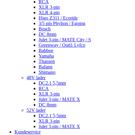
RCA
XLR 3-pin
XLR 4-pin
Higo Z311 / Ecoride
3/5 pin Phylion / Egoing
Bosch
DC 8mm
Julet 3-pin / MATE City / S
Greenway / Outl1 Lyfco
Babboe
Yamaha
Thansen
Bafang
Shimano
48V lader
DC2.1 5,5mm
RCA
XLR 3-pin
Julet 3-pin / MATE X
DC 8mm
52V lader
DC2.1 5,5mm
XLR 3-pin
Julet 3-pin / MATE X
Kundeservice