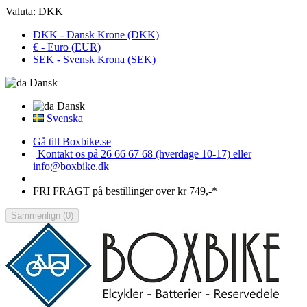
Valuta:
DKK
DKK - Dansk Krone (DKK)
€ - Euro (EUR)
SEK - Svensk Krona (SEK)
Dansk
Dansk
Svenska
Gå till Boxbike.se
| Kontakt os på 26 66 67 68 (hverdage 10-17) eller
info@boxbike.dk
|
FRI FRAGT på bestillinger over kr 749,-*
Sammenlign
(
0
)