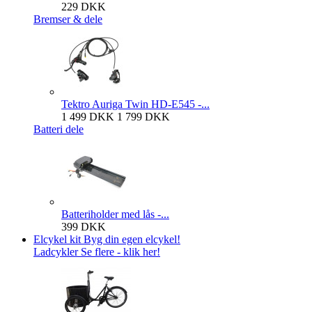
229 DKK
Bremser & dele
Tektro Auriga Twin HD-E545 -...
1 499 DKK
1 799 DKK
Batteri dele
Batteriholder med lås -...
399 DKK
Elcykel kit
Byg din egen elcykel!
Ladcykler
Se flere - klik her!