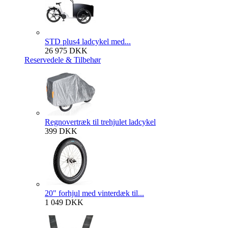
STD plus4 ladcykel med...
26 975 DKK
Reservedele & Tilbehør
Regnovertræk til trehjulet ladcykel
399 DKK
20" forhjul med vinterdæk til...
1 049 DKK