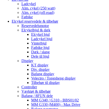
Ladcykel
Alm. cykel (250 watt)
Alm. cykel (off-road)
Fatbike
Elcykel reservedele & tilbehør
Reservedelsmotor
Elcykelhjul & dæk
Elcykel hjul
Ladcykel hjul
Vinterhjul
Fatbike hjul
Dæk / slang
Dele til hjul
Display
KT display
Div. display
Bafang display
Velectro / Tongsheng display
Tilbehør til display
Controller
Værktøj & tilbehør
Bafang / 8FUN dele
MM G340 / G310 - BBS01/02
MM G330 (M400) - Max Drive
Bafang navmotor