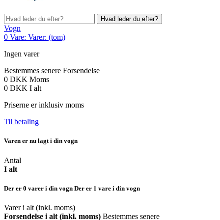
Hvad leder du efter?
Vogn
0
Vare:
Varer:
(tom)
Ingen varer
Bestemmes senere
Forsendelse
0 DKK
Moms
0 DKK
I alt
Priserne er inklusiv moms
Til betaling
Varen er nu lagt i din vogn
Antal
I alt
Der er
0
varer i din vogn
Der er 1 vare i din vogn
Varer i alt (inkl. moms)
Forsendelse i alt (inkl. moms)
Bestemmes senere