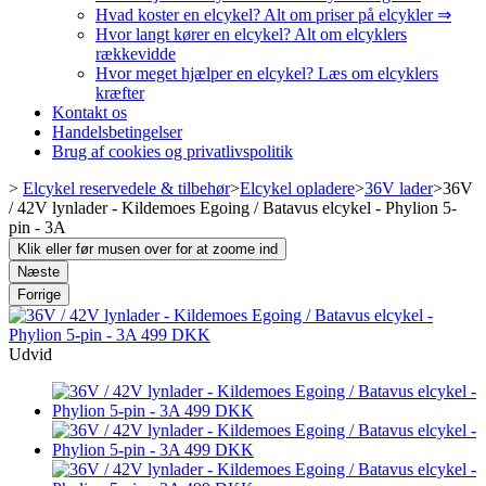
Hvad koster en elcykel? Alt om priser på elcykler ⇒
Hvor langt kører en elcykel? Alt om elcyklers
rækkevidde
Hvor meget hjælper en elcykel? Læs om elcyklers
kræfter
Kontakt os
Handelsbetingelser
Brug af cookies og privatlivspolitik
>
Elcykel reservedele & tilbehør
>
Elcykel opladere
>
36V lader
>
36V
/ 42V lynlader - Kildemoes Egoing / Batavus elcykel - Phylion 5-
pin - 3A
Klik eller før musen over for at zoome ind
Næste
Forrige
Udvid