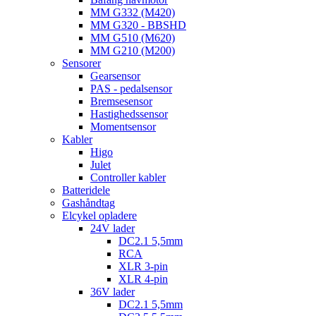
MM G332 (M420)
MM G320 - BBSHD
MM G510 (M620)
MM G210 (M200)
Sensorer
Gearsensor
PAS - pedalsensor
Bremsesensor
Hastighedssensor
Momentsensor
Kabler
Higo
Julet
Controller kabler
Batteridele
Gashåndtag
Elcykel opladere
24V lader
DC2.1 5,5mm
RCA
XLR 3-pin
XLR 4-pin
36V lader
DC2.1 5,5mm