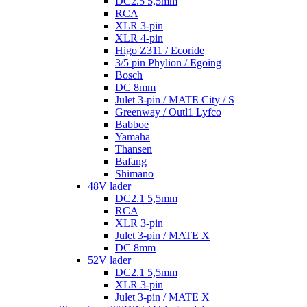
DC2.5 5,5mm
RCA
XLR 3-pin
XLR 4-pin
Higo Z311 / Ecoride
3/5 pin Phylion / Egoing
Bosch
DC 8mm
Julet 3-pin / MATE City / S
Greenway / Outl1 Lyfco
Babboe
Yamaha
Thansen
Bafang
Shimano
48V lader
DC2.1 5,5mm
RCA
XLR 3-pin
Julet 3-pin / MATE X
DC 8mm
52V lader
DC2.1 5,5mm
XLR 3-pin
Julet 3-pin / MATE X