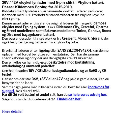
36V / 42V elcykel lynlader med 5-pin stik til Phylion batteri.
Passer Kildemoes Egoing fra 2015-2019.
Pålidelig smart-lynlader i overbevisende kvalitet. Laderen reducerer
ladetiden med 50% i forhold til standardladeren fra Phylion Joycube
eller Egoing.
Denne smartlader er tilsvarende original laderen til mange
Kildemoes
elcykler med Egoing system
- f
.eks
Kildemoes City, Graceful, Qharma
og Street modellerne samt Batavus modellerne Torino, Genova, Bronx
og Diva med bagagebærer batteri
.
Den passer desuden til visse elcykler fra
Crescent, Monark, Sjösala,
der
også benytter Egoing batterier fra Phylion Joycube.
Er original laderen enten
Egoing
eller
SANS SSLCO84V42XH
, kan denne
oplader med fordel
benyttes som erstatning. Den har de samme
specifikationer og opfylder alle de vigtigste krav til sikkerhed.
Den
er lydløs og har indbygget
beskyttelse mod kortslutning,
overladning og omvendt polaritet.
Den har desuden
TüV / GS sikkerhedsgodkendelse og er RoHS og CE
testet.
Uanset om der står
36V, +36V eller 42V
bag på din gamle lader, kan du
benytte denne lader.
Sammenlign gerne med billederne inden du bestiller eller
kontakt os for
support
, hvis du er i tvivl.
Har dit 36 volt batteri et andet stik, kan du
se hele vores udvalg her:
Søger du standard opladeren på 2A.
Findes den her:
Flere detaljer