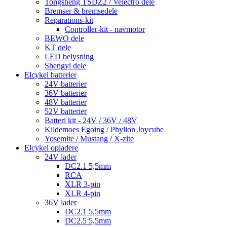
Tongsheng TSDZ2 / Velectro dele
Bremser & bremsedele
Reparations-kit
Controller-kit - navmotor
BEWO dele
KT dele
LED belysning
Shengyi dele
Elcykel batterier
24V batterier
36V batterier
48V batterier
52V batterier
Batteri kit - 24V / 36V / 48V
Kildemoes Egoing / Phylion Joycube
Yosemite / Mustang / X-zite
Elcykel opladere
24V lader
DC2.1 5,5mm
RCA
XLR 3-pin
XLR 4-pin
36V lader
DC2.1 5,5mm
DC2.5 5,5mm