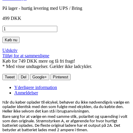
På lager - hurtig levering med UPS / Bring
499 DKK
Køb nu
Udskriv
Tilføj for at sammenligne
Køb for
749 DKK
mere og få fri fragt!
* Med visse undtagelser. Gælder ikke ladcykler.
Tweet
Del
Google+
Pinterest
Yderligere information
Anmeldelser
Når du køber oplader til elcykel, behøver du ikke nødvendigvis vælge en
oplader identisk med den som fulgte med elcyklen, da du købte den.
Heller ikke selvom det kan stå i brugsanvisningen.
Bare sørg for at vælge en med samme stik, polaritet og spænding i volt
som den originale. Strømstyrken A, er afgørende for hvor hurtigt
batteriet oplades. De fleste original ladere har et output på 2A. Det
betyder at batteriet lades med 2 ampere i timen.