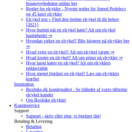
brugervejledning online her
Regler for elcykler - Nyeste regler for Speed Pedelecs
og 45 km/t elcykler
Elcykel test » Find den bedste elcykel til dit behov
[2021]
Hvor hurtigt må en elcykel køre? Alt om elcykel
hastigheder ⇒
Hvordan virker en elcykel? Bliv klogere på elcykler her
⇒
Hvad vejer en elcykel? Alt om elcykel vægte ⇒
Hvad koster en elcykel? Alt om priser på elcykler ⇒
Hvor langt kører en elcykel? Alt om elcyklers
rækkevidde
Hvor meget hjælper en elcykel? Læs om elcyklers
kræfter
Inspiration
Boxbike.dk kundegalleri - Se billeder af vores tilfredse
elcykel kunder
Om Boxbike elcykler
Kundeservice
Support
Support - skriv eller ring, vi hjælper dig!
Betaling & Levering
Betaling
Levering