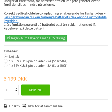
undgår at køre tomt, får batteriet ofte en længere generel levetid,
fordi der slides mindre på cellerne.
Korrekt vedligeholdelse og opladning er afgørende for livslængden
–
læs her hvordan du kan forlænge batteriets rækkevidde og fordoble
levetiden.
1 års funktionsgaranti på batteriet og 2 års reklamationsret jf.
købeloven på dette batteri.
På lager - hurtig levering med UPS / Bring
Tilbehør:
Nej tak
1 x 36V XLR 3-pin oplader - 2A (Spar 50%)
1 x 36V XLR 3-pin oplader - 3A (Spar 50%)
3 199 DKK
KØB NU
Udskriv
Tilføj for at sammenligne