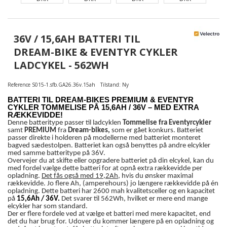
36V / 15,6AH BATTERI TIL
DREAM-BIKE & EVENTYR CYKLER
LADCYKEL - 562WH
Reference
S015-1.sfb.GA26.36v.15ah
Tilstand:
Ny
BATTERI TIL DREAM-BIKES PREMIUM & EVENTYR
CYKLER TOMMELISE PÅ 15,6AH / 36V – MED EXTRA
RÆKKEVIDDE!
Denne batteritype passer til ladcyklen
Tommelise fra Eventyrcykler
samt
PREMIUM
fra
Dream-bikes,
som er gået konkurs. Batteriet
passer direkte i holderen på modellerne med batteriet monteret
bagved sædestolpen. Batteriet kan også benyttes på andre elcykler
med samme batteritype på 36V.
Overvejer du at skifte eller opgradere batteriet på din elcykel, kan du
med fordel vælge dette batteri for at opnå extra rækkevidde per
opladning.
Det fås også med 19,2Ah
, hvis du ønsker maximal
rækkevidde. Jo flere Ah, (amperehours) jo længere rækkevidde på én
opladning. Dette batteri har 2600 mah kvalitetsceller og en kapacitet
på
15,6Ah / 36V.
Det svarer til 562Wh, hvilket er mere end mange
elcykler har som standard.
Der er flere fordele ved at vælge et batteri med mere kapacitet, end
det du har brug for. Udover du kommer længere på en opladning og