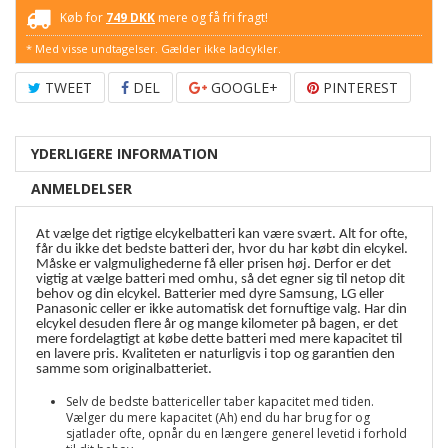
Køb for
749 DKK
mere og få fri fragt!
* Med visse undtagelser. Gælder ikke ladcykler.
TWEET
DEL
GOOGLE+
PINTEREST
YDERLIGERE INFORMATION
ANMELDELSER
At vælge det rigtige elcykelbatteri kan være svært. Alt for ofte,
får du ikke det bedste batteri der, hvor du har købt din elcykel.
Måske er valgmulighederne få eller prisen høj. Derfor er det
vigtig at vælge batteri med omhu, så det egner sig til netop dit
behov og din elcykel. Batterier med dyre Samsung, LG eller
Panasonic celler er ikke automatisk det fornuftige valg. Har
din
elcykel desuden flere år og mange kilometer på bagen, er det
mere fordelagtigt at købe dette batteri med mere kapacitet til
en lavere pris. Kvaliteten er naturligvis i top og garantien den
samme som originalbatteriet.
Selv de bedste battericeller taber kapacitet med tiden.
Vælger du mere kapacitet (Ah) end du har brug for og
sjatlader ofte, opnår du en længere generel levetid i forhold