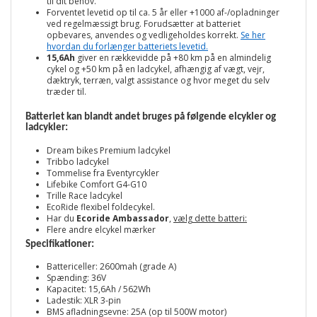
til dit behov.
Forventet levetid op til ca. 5 år eller +1000 af-/opladninger
ved regelmæssigt brug. Forudsætter at batteriet
opbevares, anvendes og vedligeholdes korrekt.
Se her
hvordan du forlænger batteriets levetid.
15,6Ah
giver en rækkevidde på +80 km på en almindelig
cykel og +50 km på en ladcykel, afhængig af vægt, vejr,
dæktryk, terræn, valgt assistance og hvor meget du selv
træder til.
Batteriet kan blandt andet bruges på følgende elcykler og
ladcykler:
Dream bikes Premium ladcykel
Tribbo ladcykel
Tommelise fra Eventyrcykler
Lifebike Comfort G4-G10
Trille Race ladcykel
EcoRide flexibel foldecykel.
Har du
Ecoride Ambassador
,
vælg dette batteri:
Flere andre elcykel mærker
Specifikationer:
Battericeller: 2600mah (grade A)
Spænding: 36V
Kapacitet: 15,6Ah / 562Wh
Ladestik: XLR 3-pin
BMS afladningsevne: 25A (op til 500W motor)