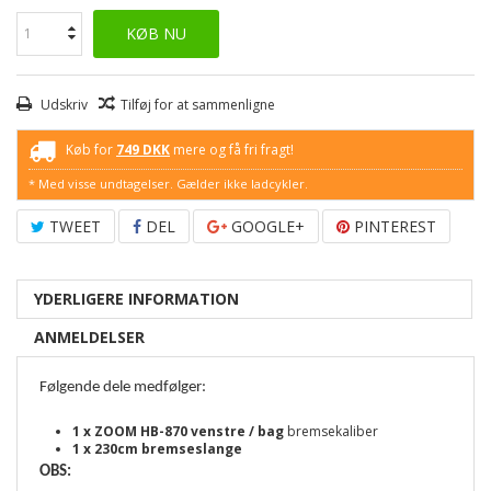
KØB NU
Udskriv
Tilføj for at sammenligne
Køb for
749 DKK
mere og få fri fragt!
* Med visse undtagelser. Gælder ikke ladcykler.
TWEET
DEL
GOOGLE+
PINTEREST
YDERLIGERE INFORMATION
ANMELDELSER
Følgende dele medfølger:
1 x
ZOOM HB-870 venstre / bag
bremsekaliber
1 x 230cm bremseslange
OBS: