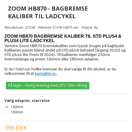
ZOOM HB870 - BAGBREMSE
KALIBER TIL LADCYKEL
Manufacturer:
ZOOM
Reference
ZOOM.hb870.rear
Tilstand:
Ny
ZOOM HB870 BAGBREMSE KALIBER TIL STD PLUS4 &
PLUS4 LITE LADCYKEL
Venstre Zoom HB870 bremsekaliber som typisk bruges på baghjulet.
Kaliberen passer bland andet på STD plus4 ladcykel (årgang 2020) og
STD plus4 lite (frem til 2024). Til kaliberen medfølger 230cm
bremseslange og enten 160mm eller 180mm adapter.
Er du i tvivl om hvilke bremser du skal vælge til din elcykel, er du
velkommen til at
kontakte os.
På lager - Hurtig levering med UPS / DHL / Bring
Vælg adapter, størrelse:
160mm
180mm
399 DKK