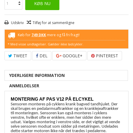
KØB NU
Udskriv
Tilføj for at sammenligne
Køb for
749 DKK
mere og få fri fragt!
* Med visse undtagelser. Gælder ikke ladcykler.
TWEET
DEL
GOOGLE+
PINTEREST
YDERLIGERE INFORMATION
ANMELDELSER
MONTERING AF PAS V12 PÅ ELCYKEL
Sensoren monteres på cyklens krank bagved tandhjulet. Der
skal bruges en pedalarmsaftrækker og en kranklejeaftrækker
til monteringen. Sensoren kan også monteres i cyklens
venstre, hvilket ofte er enklere, men her sidder den mere
udsat. Vælges montering i venstre side, er det vigtigt at vende
selve sensoren modsat som sidder på metalringen. Udelades
dette starter motoren ikke når det trædes i pedalerne.