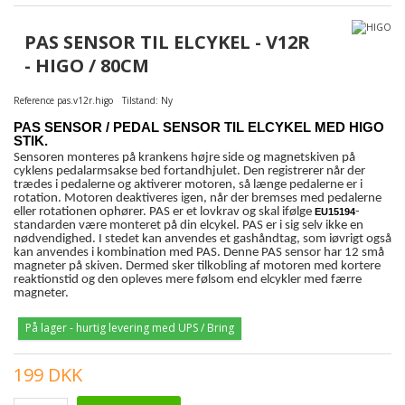
PAS SENSOR TIL ELCYKEL - V12R
- HIGO / 80CM
Reference
pas.v12r.higo
Tilstand:
Ny
PAS SENSOR / PEDAL SENSOR TIL ELCYKEL MED HIGO
STIK.
Sensoren monteres på krankens højre side og magnetskiven på
cyklens pedalarmsakse bed fortandhjulet. Den registrerer når der
trædes i pedalerne og aktiverer motoren, så længe pedalerne er i
rotation. Motoren deaktiveres igen, når der bremses med pedalerne
eller rotationen ophører. PAS er et lovkrav og skal ifølge
-
EU15194
standarden være monteret på din elcykel. PAS er i sig selv ikke en
nødvendighed. I stedet kan anvendes et gashåndtag, som iøvrigt også
kan anvendes i kombination med PAS. Denne PAS sensor har 12 små
magneter på skiven. Dermed sker tilkobling af motoren med kortere
reaktionstid og den opleves mere følsom end elcykler med færre
magneter.
På lager - hurtig levering med UPS / Bring
199 DKK