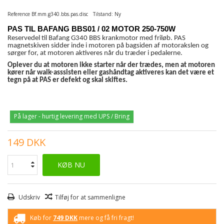
Reference
Bf.mm.g340.bbs.pas.disc
Tilstand:
Ny
PAS TIL BAFANG BBS01 / 02 MOTOR 250-750W
Reservedel til Bafang G340 BBS krankmotor med friløb. PAS
magnetskiven sidder inde i motoren på bagsiden af motorakslen og
sørger for, at motoren aktiveres når du træder i pedalerne.
Oplever du at motoren ikke starter når der trædes, men at motoren
kører når walk-asssisten eller gashåndtag aktiveres kan det være et
tegn på at PAS er defekt og skal skiftes.
På lager - hurtig levering med UPS / Bring
149 DKK
KØB NU
Udskriv
Tilføj for at sammenligne
Køb for
749 DKK
mere og få fri fragt!