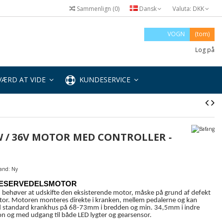
Sammenlign
(
0
)
Dansk
Valuta:
DKK
VOGN
(tom)
Log på
ÆRD AT VIDE
KUNDESERVICE
W / 36V MOTOR MED CONTROLLER -
tand:
Ny
 RESERVEDELSMOTOR
m behøver at udskifte den eksisterende motor, måske på grund af defekt
motor. Motoren monteres direkte i kranken, mellem pedalerne og kan
d standard krankhus på 68-73mm i bredden og min. 34,5mm i indre
on og med udgang til både LED lygter og gearsensor.