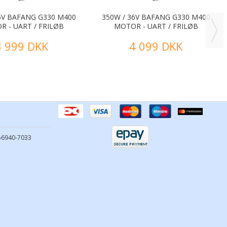
6V BAFANG G330 M400
350W / 36V BAFANG G330 M400
 - UART / FRILØB
MOTOR - UART / FRILØB
3 999 DKK
4 099 DKK
556940-7033