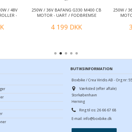
0W / 48V
250W / 36V BAFANG G330 M400 CB
250W / 3
OLLER -
MOTOR - UART / FODBREMSE
MOTOR
KK
4 199 DKK
BUTIKSINFORMATION
Boxbike / Crea Viridis AB - Org nr: 
Værksted (efter aftale)
ger
Storkøbenhavn
aer
Herning
Ring til os:
26 66 67 68
er
E-mail:
info@boxbike.dk
oner