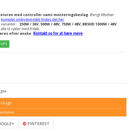
motoren med controller samt monteringsbeslag
. Øvrigt tilbehør
t
komplet ombygningskit findes det her
:
5 varianter:
25
0W / 36V, 500W / 48V, 750W / 48V, BBSHD 1000W / 48V
–
alle til cykler med friløb.
es efter ønske.
Kontakt os for at høre mere
/ UPS
igne
i fragt!
ladcykler.
OGLE+
PINTEREST