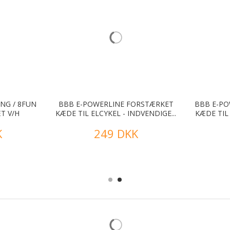
NG / 8FUN
BBB E-POWERLINE FORSTÆRKET
BBB E-PO
T V/H
KÆDE TIL ELCYKEL - INDVENDIGE...
KÆDE TIL
K
249 DKK